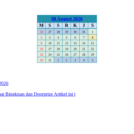
08 August 2026
M
S
S
R
K
J
S
26
27
28
29
30
31
1
2
3
4
5
6
7
8
9
10
11
12
13
14
15
16
17
18
19
20
21
22
23
24
25
26
27
28
29
30
31
1
2
3
4
5
2026
 Bingkisan dan Doorprize Artikel ini t