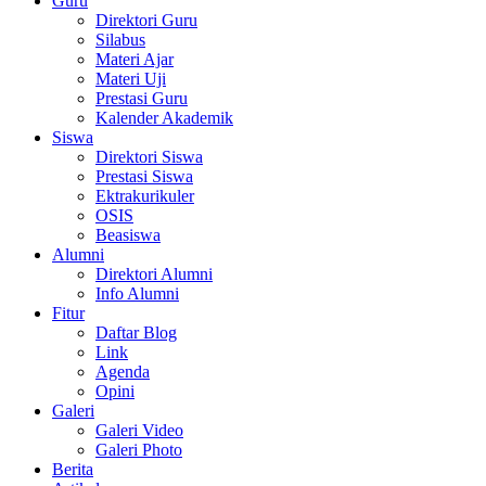
Guru
Direktori Guru
Silabus
Materi Ajar
Materi Uji
Prestasi Guru
Kalender Akademik
Siswa
Direktori Siswa
Prestasi Siswa
Ektrakurikuler
OSIS
Beasiswa
Alumni
Direktori Alumni
Info Alumni
Fitur
Daftar Blog
Link
Agenda
Opini
Galeri
Galeri Video
Galeri Photo
Berita