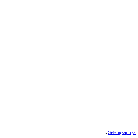
Selamat Datang di Website S
::
Selengkapnya