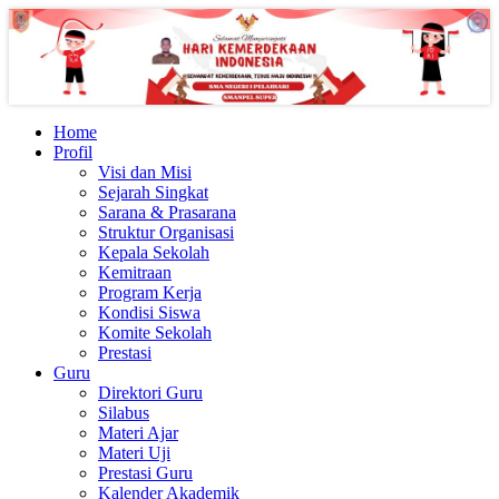
Home
Profil
Visi dan Misi
Sejarah Singkat
Sarana & Prasarana
Struktur Organisasi
Kepala Sekolah
Kemitraan
Program Kerja
Kondisi Siswa
Komite Sekolah
Prestasi
Guru
Direktori Guru
Silabus
Materi Ajar
Materi Uji
Prestasi Guru
Kalender Akademik