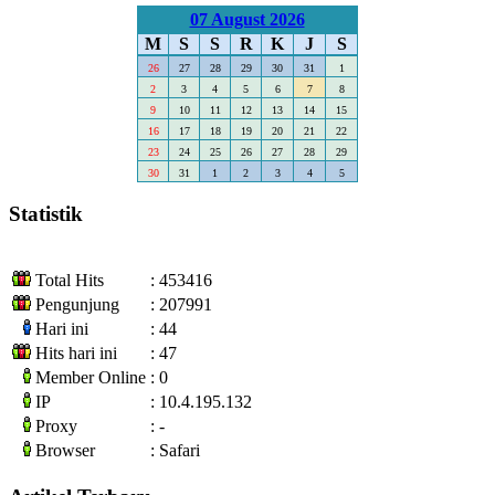
07 August 2026
M
S
S
R
K
J
S
26
27
28
29
30
31
1
2
3
4
5
6
7
8
9
10
11
12
13
14
15
16
17
18
19
20
21
22
23
24
25
26
27
28
29
30
31
1
2
3
4
5
Statistik
Total Hits
: 453416
Pengunjung
: 207991
Hari ini
: 44
Hits hari ini
: 47
Member Online
: 0
IP
: 10.4.195.132
Proxy
: -
Browser
: Safari