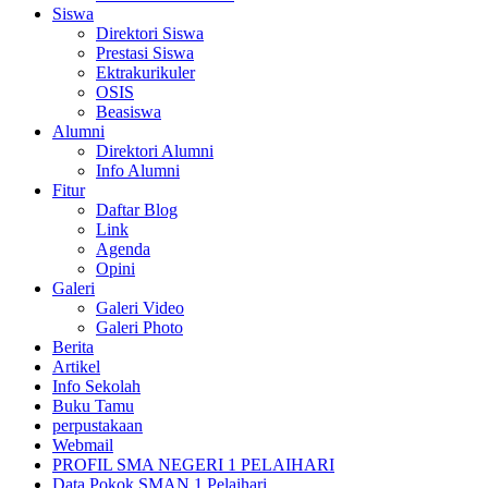
Siswa
Direktori Siswa
Prestasi Siswa
Ektrakurikuler
OSIS
Beasiswa
Alumni
Direktori Alumni
Info Alumni
Fitur
Daftar Blog
Link
Agenda
Opini
Galeri
Galeri Video
Galeri Photo
Berita
Artikel
Info Sekolah
Buku Tamu
perpustakaan
Webmail
PROFIL SMA NEGERI 1 PELAIHARI
Data Pokok SMAN 1 Pelaihari