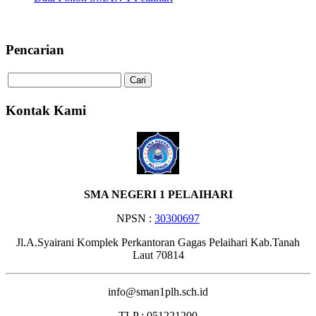
Selamat Datang di Website SMA N
Pencarian
Kontak Kami
SMA NEGERI 1 PELAIHARI
NPSN :
30300697
Jl.A.Syairani Komplek Perkantoran Gagas Pelaihari Kab.Tanah
Laut 70814
info@sman1plh.sch.id
TLP : 051221200