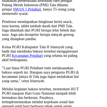
dilakukan pemeriksaan kesehatan oleh petugas
Palang Merah Indonesia (PMI) Tala dibantu
pelajar
SMAN 1 Pelaihari
, hanya 55 orang yang
memenuhi syarat.
Pendonor mendapatkan bingkisan berisi snack,
susu kurma, tablet tambah darah dari PMI Tala.
Juga ditambah dari PGRI berupa telur bebek dan
susu. Juga ada doorprize berupa minyak goreng
yang disiapkan panitia.
Ketua PGRI Kabupaten Tala H Iriansyah yang
hadir dan membuka baksos tersebut mengapresiasi
PGRI
Kecamatan Pelaihari
yang selama ini paling
aktif berkegiatan.
"Luar biasa PGRI Pelaihari rutin melaksanakan
baksos seperti ini. Harapan saya pengurus PGRI di
kecamatan lainya di Tala juga dapat melakukan hal
yang sama," cetus Iriansyah.
Melalui kegiatan baksos tersebut, momentum HUT
PGRI maupun Hari Guru Nasional menjadi lebih
bermakna dan berkesan. Pasalnya,
terimplementasikan melalui kepekaan sosial dan
menjadi spirit bagi berbagai pihak untuk selalu