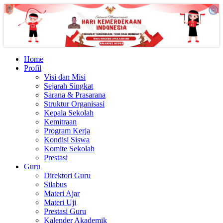
Home
Profil
Visi dan Misi
Sejarah Singkat
Sarana & Prasarana
Struktur Organisasi
Kepala Sekolah
Kemitraan
Program Kerja
Kondisi Siswa
Komite Sekolah
Prestasi
Guru
Direktori Guru
Silabus
Materi Ajar
Materi Uji
Prestasi Guru
Kalender Akademik