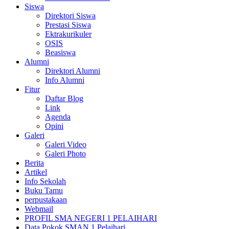
Siswa
Direktori Siswa
Prestasi Siswa
Ektrakurikuler
OSIS
Beasiswa
Alumni
Direktori Alumni
Info Alumni
Fitur
Daftar Blog
Link
Agenda
Opini
Galeri
Galeri Video
Galeri Photo
Berita
Artikel
Info Sekolah
Buku Tamu
perpustakaan
Webmail
PROFIL SMA NEGERI 1 PELAIHARI
Data Pokok SMAN 1 Pelaihari