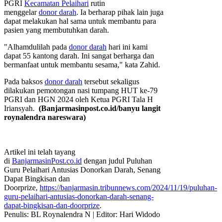
PGRI
Kecamatan Pelaihari
rutin
menggelar
donor darah
. Ia berharap pihak lain juga
dapat melakukan hal sama untuk membantu para
pasien yang membutuhkan darah.
"Alhamdulilah pada
donor darah
hari ini kami
dapat 55 kantong darah. Ini sangat berharga dan
bermanfaat untuk membantu sesama," kata Zahid.
Pada baksos
donor darah
tersebut sekaligus
dilakukan pemotongan nasi tumpang HUT ke-79
PGRI dan HGN 2024 oleh Ketua PGRI Tala H
Iriansyah.
(Banjarmasinpost.co.id/banyu langit
roynalendra nareswara)
Artikel ini telah tayang
di
BanjarmasinPost.co.id
dengan judul Puluhan
Guru Pelaihari Antusias Donorkan Darah, Senang
Dapat Bingkisan dan
Doorprize,
https://banjarmasin.tribunnews.com/2024/11/19/puluhan-
guru-pelaihari-antusias-donorkan-darah-senang-
dapat-bingkisan-dan-doorprize
.
Penulis: BL Roynalendra N | Editor: Hari Widodo