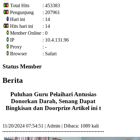
Total Hits
: 453383
Pengunjung
: 207961
Hari ini
: 14
Hits hari ini
: 14
Member Online
: 0
IP
: 10.4.131.96
Proxy
: -
Browser
: Safari
Status Member
Berita
Puluhan Guru Pelaihari Antusias
Donorkan Darah, Senang Dapat
Bingkisan dan Doorprize Artikel ini t
11/20/2024 07:54:51
|
Admin
|
Dibaca: 1089 kali